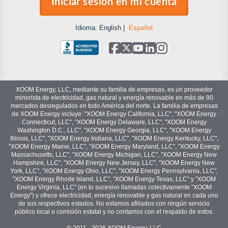
Iniciar sesión en mi cuenta
Idioma:
English
|
Español
XOOM Energy, LLC, mediante su familia de empresas, es un proveedor
minorista de electricidad, gas natural y energía renovable en más de 90
mercados desregulados en todo América del norte. La familia de empresas
de XOOM Energy incluye: "XOOM Energy California, LLC", "XOOM Energy
Connecticut, LLC", "XOOM Energy Delaware, LLC", "XOOM Energy
Washington D.C., LLC", "XOOM Energy Georgia, LLC", "XOOM Energy
Illinois, LLC", "XOOM Energy Indiana, LLC", "XOOM Energy Kentucky, LLC",
"XOOM Energy Maine, LLC", "XOOM Energy Maryland, LLC", "XOOM Energy
Massachusetts, LLC", "XOOM Energy Michigan, LLC", "XOOM Energy New
Hampshire, LLC", "XOOM Energy New Jersey, LLC", "XOOM Energy New
York, LLC", "XOOM Energy Ohio, LLC", "XOOM Energy Pennsylvania, LLC",
"XOOM Energy Rhode Island, LLC", "XOOM Energy Texas, LLC" y "XOOM
Energy Virginia, LLC" (en lo sucesivo llamadas colectivamente "XOOM
Energy") y ofrece electricidad, energía renovable y gas natural en cada uno
de sus respectivos estados. No estamos afiliados con ningún servicio
público local o comisión estatal y no contamos con el respaldo de estos.
© 2011 - 2026 XOOM Energy, LLC